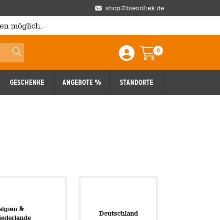
shop@bierothek.de
en möglich.
0
Einloggen / Anmelden
Warenkorb
Geschenke
Angebote %
Standorte
elgien &
Deutschland
iederlande