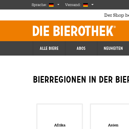
Skip to main content
German
Deutschland
Sprache:
Versand:
Der Shop b
Alle Biere
Abos
Neuheiten
Bierregionen in der Bi
Afrika
Asien