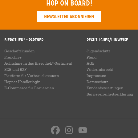
Hop on board!
Newsletter abonnieren
Bierothek
- Partner
Rechtliches/Hinweise
®
Geschäftskunden
Jugendschutz
Franchise
Pfand
Aufnahme in das Bierothek
-Sortiment
AGB
®
B2B und B2F
Widerrufsrecht
Plattform für Verbrauchsteuern
Impressum
Hopnet Händlerlogin
Datenschutz
E-Commerce für Brauereien
Kundenbewertungen
Barrierefreiheitserklärung