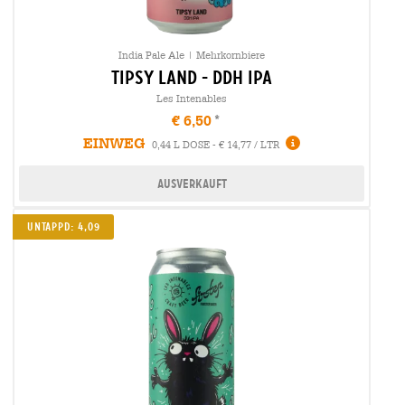
India Pale Ale | Mehrkornbiere
tipsy land - ddh ipa
Les Intenables
€ 6,50
EINWEG
0,44 L DOSE - € 14,77 / LTR
Ausverkauft
UNTAPPD: 4,09