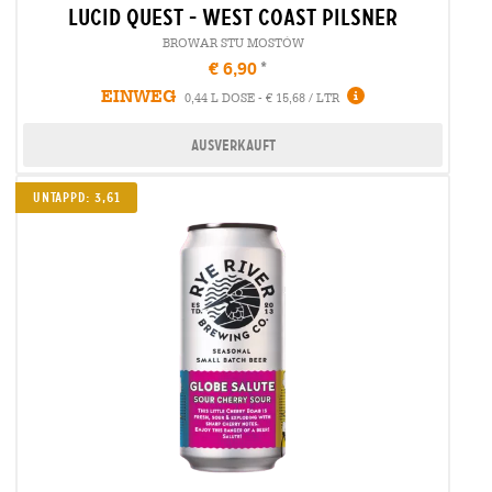
lucid quest - west coast pilsner
BROWAR STU MOSTÓW
€ 6,90
EINWEG
0,44 L DOSE - € 15,68 / LTR
Ausverkauft
UNTAPPD: 3,61