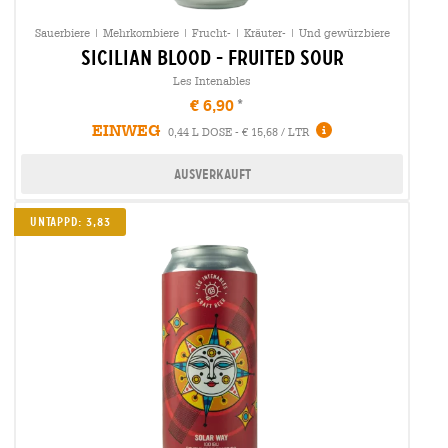
Sauerbiere | Mehrkornbiere | Frucht- | Kräuter- | Und gewürzbiere
sicilian blood - fruited sour
Les Intenables
€ 6,90
EINWEG
0,44 L DOSE - € 15,68 / LTR
Ausverkauft
UNTAPPD: 3,83