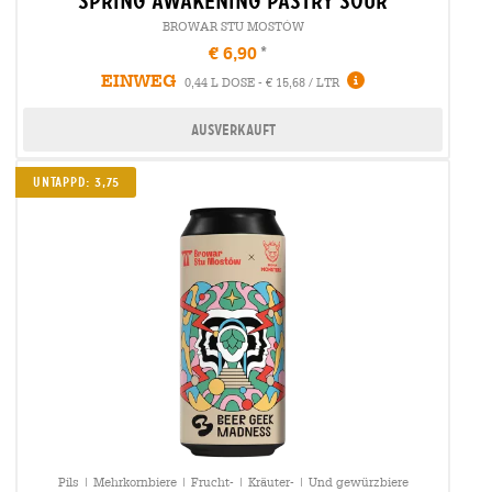
spring awakening pastry sour
BROWAR STU MOSTÓW
€ 6,90
EINWEG
0,44 L DOSE - € 15,68 / LTR
Ausverkauft
Untappd: 3,75
Pils | Mehrkornbiere | Frucht- | Kräuter- | Und gewürzbiere