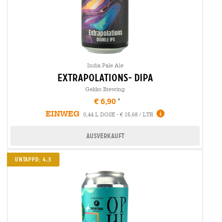
India Pale Ale
extrapolations- dipa
Gekko Brewing
€ 6,90
EINWEG
0,44 L DOSE - € 15,68 / LTR
Ausverkauft
UNTAPPD: 4,3