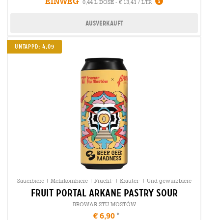
EINWEG
0,44 L DOSE - € 13,41 / LTR
Ausverkauft
Untappd: 4,09
Sauerbiere | Mehrkornbiere | Frucht- | Kräuter- | Und gewürzbiere
fruit portal arkane pastry sour
BROWAR STU MOSTÓW
€ 6,90