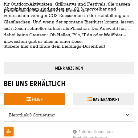
für Outdoor-Aktivitäten, Grillpartys und Festivals. Sie passen
Aluminiumdosen sind zudem zu 100 % recycelbar und
problemlos in Rucksäcke und Kühlboxen!
verursachen weniger CO2-Emissionen in der Herstellung als
Glasflaschen. Und wenn der spontane Bierdurst kommt, lassen
sich Dosen schneller kühlen als Flaschen. Die Auswahl hat
dabei keine Grenzen: Ob Helles, Pils, IPAs oder Weißbier –
inzwischen gibt es alles in einer Dose.
Stöbere hier und finde dein Lieblings-Dosenbier!
Mehr anzeigen
Bei uns erhältlich
Filter
Rasteransicht
Filter
Informationen zur
Produktsortierung