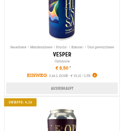
Sauerbiere | Mehrkornbiere | Frucht- | Kräuter- | Und gewürzbiere
vesper
Ophiussa
€ 8,50
EINWEG
0,44 L DOSE - € 19,32 / LTR
Ausverkauft
Untappd: 4,19