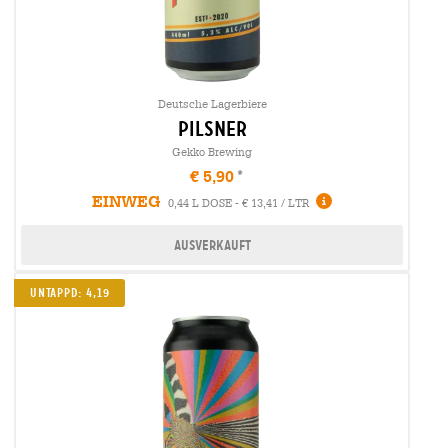
Deutsche Lagerbiere
pilsner
Gekko Brewing
€ 5,90
EINWEG
0,44 L DOSE - € 13,41 / LTR
Ausverkauft
Untappd: 4,19