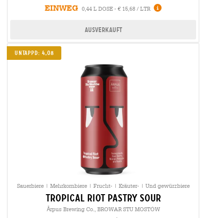
EINWEG
0,44 L DOSE - € 15,68 / LTR
Ausverkauft
Untappd: 4,08
Sauerbiere | Mehrkornbiere | Frucht- | Kräuter- | Und gewürzbiere
tropical riot pastry sour
Ārpus Brewing Co., BROWAR STU MOSTÓW