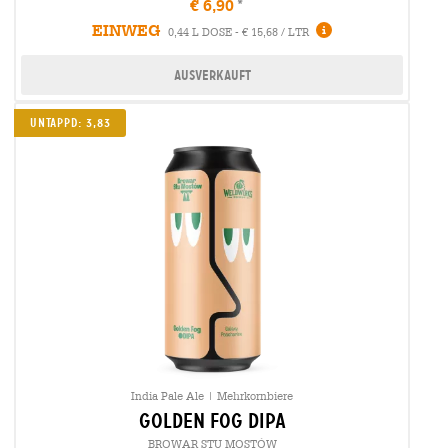
€ 6,90
EINWEG
0,44 L DOSE - € 15,68 / LTR
Ausverkauft
Untappd: 3,83
India Pale Ale | Mehrkornbiere
golden fog dipa
BROWAR STU MOSTÓW