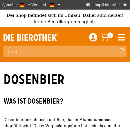
Skip to main content
German
Deutschland
Sprache:
Versand:
shop@bierothek.de
Der Shop befindet sich im Umbau. Daher sind derzeit
keine Bestellungen möglich.
0
Einloggen / An
Warenkor
M
Dosenbier
Was ist Dosenbier?
Dosenbier bezieht sich auf Bier, das in Aluminiumdosen
abgefüllt wird. Diese Verpackungsform hat sich als eine der