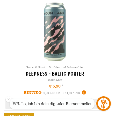
Porter & Stout | Dunkles und Schwarzbier
deepness - baltic porter
Moon Lark
€ 5,90
EINWEG
0,50 L DOSE - € 11,80 / LTR
Ausverkauft