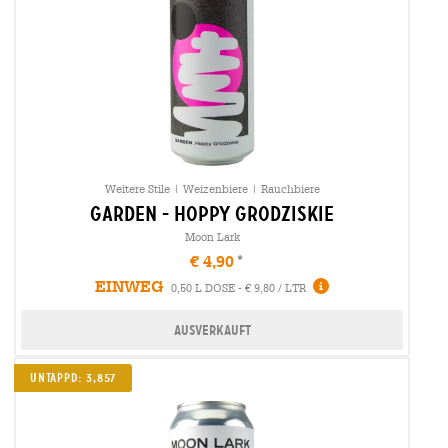
Weitere Stile | Weizenbiere | Rauchbiere
garden - hoppy grodziskie
Moon Lark
€ 4,90
EINWEG
0,50 L DOSE - € 9,80 / LTR
Ausverkauft
Untappd: 3,857