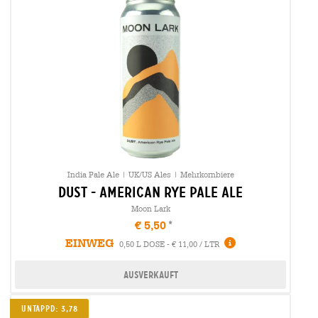
India Pale Ale | UK/US Ales | Mehrkornbiere
dust - american rye pale ale
Moon Lark
€ 5,50
EINWEG
0,50 L DOSE - € 11,00 / LTR
Ausverkauft
Untappd: 3,78