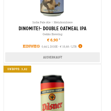
India Pale Ale | Mehrkornbiere
dinomite!- double oatmeal ipa
Gekko Brewing
€ 6,90
EINWEG
0,44 L DOSE - € 15,68 / LTR
Ausverkauft
Untappd: 3,82