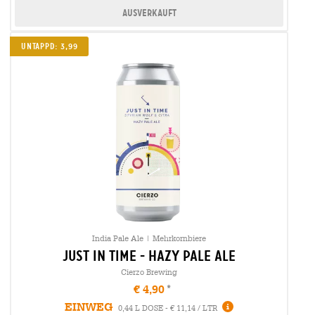
Ausverkauft
UNTAPPD: 3,99
India Pale Ale | Mehrkornbiere
just in time - hazy pale ale
Cierzo Brewing
€ 4,90
EINWEG
0,44 L DOSE - € 11,14 / LTR