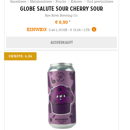
Sauerbiere | Mehrkornbiere | Frucht- | Kräuter- | Und gewürzbiere
globe salute sour cherry sour
Rye River Brewing Co.
€ 6,90
EINWEG
0,44 L DOSE - € 15,68 / LTR
Ausverkauft
UNTAPPD: 4,04