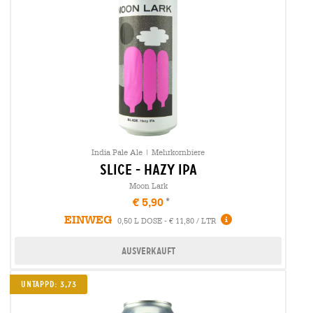
India Pale Ale | Mehrkornbiere
slice - hazy ipa
Moon Lark
€ 5,90
EINWEG
0,50 L DOSE - € 11,80 / LTR
Ausverkauft
Untappd: 3,73