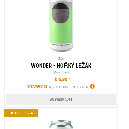
Pils
wonder - hoŘkÝ leŽÁk
Moon Lark
€ 4,90
EINWEG
0,50 L DOSE - € 9,80 / LTR
Ausverkauft
Untappd: 3,754