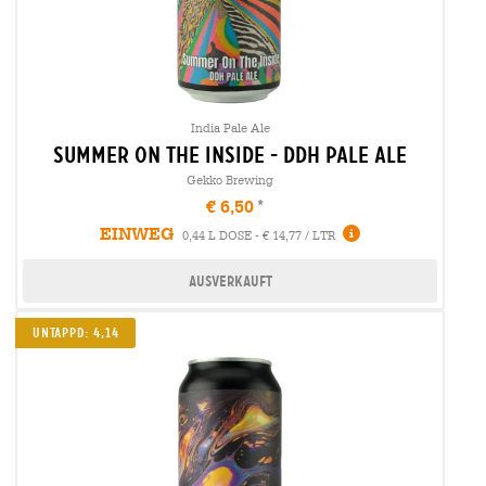
India Pale Ale
summer on the inside - ddh pale ale
Gekko Brewing
€ 6,50
EINWEG
0,44 L DOSE - € 14,77 / LTR
Ausverkauft
Untappd: 4,14