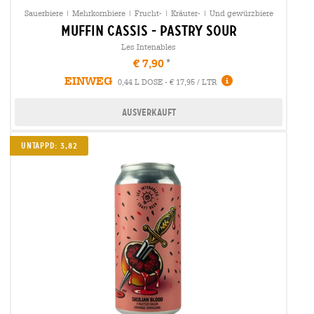
Sauerbiere | Mehrkornbiere | Frucht- | Kräuter- | Und gewürzbiere
muffin cassis - pastry sour
Les Intenables
€ 7,90
EINWEG
0,44 L DOSE - € 17,95 / LTR
Ausverkauft
UNTAPPD: 3,82