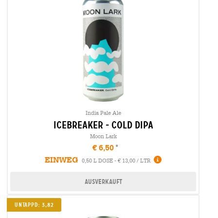
India Pale Ale
icebreaker - cold dipa
Moon Lark
€ 6,50
EINWEG
0,50 L DOSE - € 13,00 / LTR
Ausverkauft
Untappd: 3,82