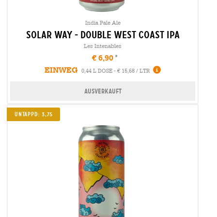
India Pale Ale
solar way - double west coast ipa
Les Intenables
€ 6,90
EINWEG
0,44 L DOSE - € 15,68 / LTR
Ausverkauft
UNTAPPD: 3,75