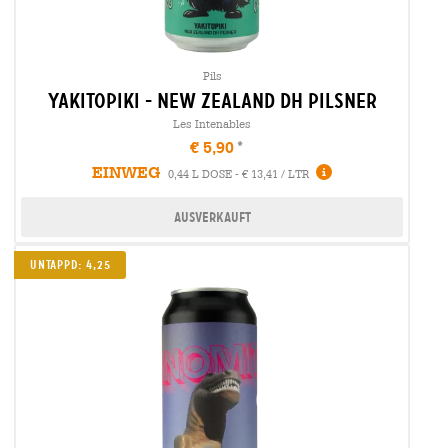
Pils
yakitopiki - new zealand dh pilsner
Les Intenables
€ 5,90
EINWEG
0,44 L DOSE - € 13,41 / LTR
Ausverkauft
Untappd: 4,25