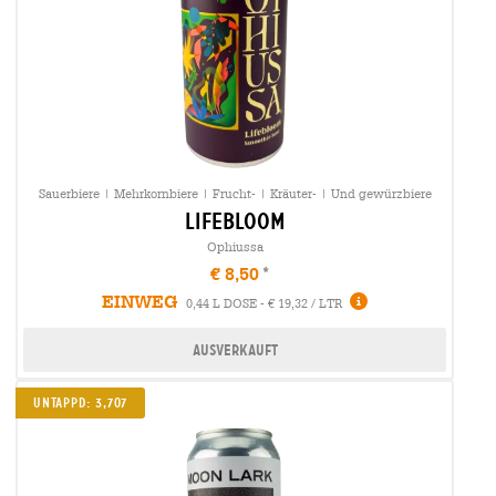
Sauerbiere | Mehrkornbiere | Frucht- | Kräuter- | Und gewürzbiere
lifebloom
Ophiussa
€ 8,50
EINWEG
0,44 L DOSE - € 19,32 / LTR
Ausverkauft
Untappd: 3,707