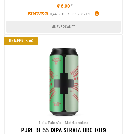
€ 6,90
EINWEG
0,44 L DOSE - € 15,68 / LTR
Ausverkauft
Untappd: 3,86
India Pale Ale | Mehrkornbiere
pure bliss dipa strata hbc 1019