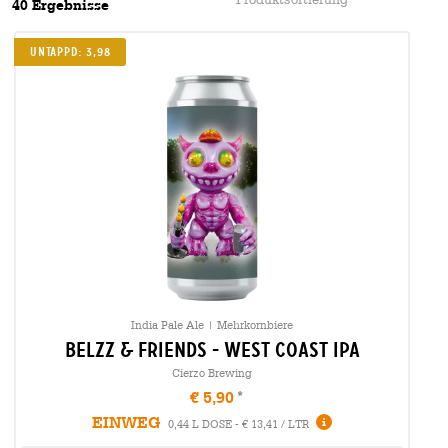
40 Ergebnisse
UNTAPPD: 3,98
India Pale Ale | Mehrkornbiere
belzz & friends - west coast ipa
Cierzo Brewing
€ 5,90
EINWEG
0,44 L DOSE - € 13,41 / LTR