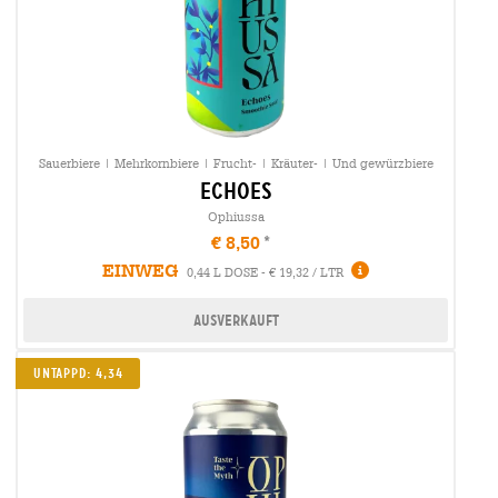
Sauerbiere | Mehrkornbiere | Frucht- | Kräuter- | Und gewürzbiere
echoes
Ophiussa
€ 8,50
EINWEG
0,44 L DOSE - € 19,32 / LTR
Ausverkauft
UNTAPPD: 4,34