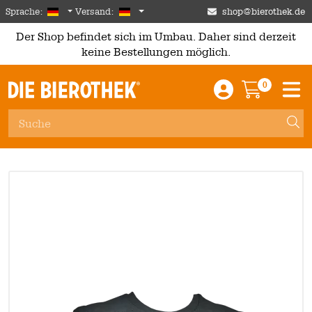
Skip to main content
German
Deutschland
Sprache:
Versand:
shop@bierothek.de
Der Shop befindet sich im Umbau. Daher sind derzeit
keine Bestellungen möglich.
0
Einloggen / An
Warenkor
M