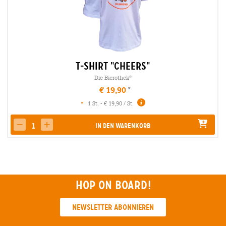
T-Shirt "Cheers"
Die Bierothek
®
€ 19,90
-
1 St. - € 19,90 / St.
In den Warenkorb
decrease quantity
increase quantity
Hop on board!
Newsletter abonnieren