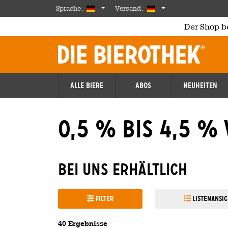
Skip to main content
German
Deutschland
Sprache:
Versand:
Der Shop b
Alle Biere
Abos
Neuheiten
0,5 % bis 4,5 % 
Bei uns erhältlich
Filter
Listenansic
40 Ergebnisse