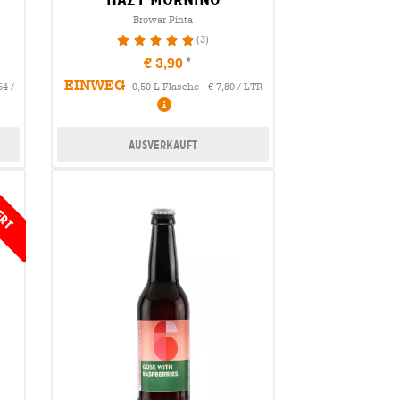
Browar Pinta
(3)
100%
€ 3,90
EINWEG
64 /
0,50 L Flasche - € 7,80 / LTR
Ausverkauft
ert