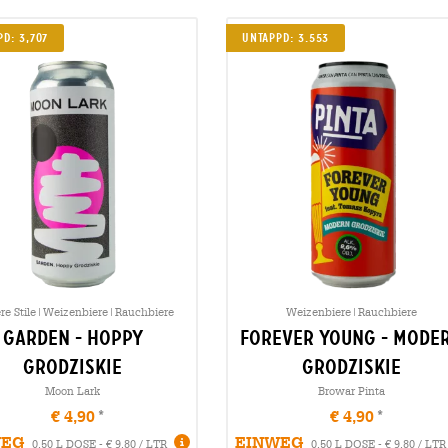
d: 3,707
Untappd: 3.553
re Stile|Weizenbiere|Rauchbiere
Weizenbiere|Rauchbiere
garden - hoppy
forever young - mode
grodziskie
grodziskie
Moon Lark
Browar Pinta
€ 4,90
€ 4,90
WEG
EINWEG
0,50 L DOSE - € 9,80 / LTR
0,50 L DOSE - € 9,80 / LTR