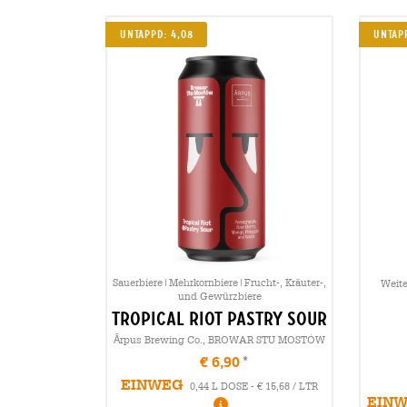
Untappd: 4,08
Untapp
Sauerbiere|Mehrkornbiere|Frucht-, Kräuter-,
Weite
und Gewürzbiere
tropical riot pastry sour
Ārpus Brewing Co., BROWAR STU MOSTÓW
€ 6,90
EINWEG
0,44 L DOSE - € 15,68 / LTR
EIN