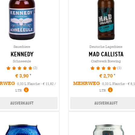
Sauerbiere
Deutsche Lagerbiere
kennedy
mad callista
Schneeeule
Craftwerk Brewing
(2)
(1)
100%
100%
€ 3,90
€ 2,70
RWEG
MEHRWEG
0,33 L Flasche - € 11,82 /
0,33 L Flasche - € 8,1
LTR
LTR
Ausverkauft
Ausverkauft