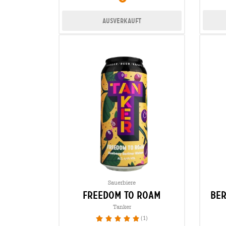
Ausverkauft
Sauerbiere
freedom to roam
ber
Tanker
(1)
100%