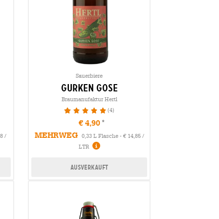
Sauerbiere
gurken gose
Braumanufaktur Hertl
(4)
100%
€ 4,90
MEHRWEG
8 /
0,33 L Flasche - € 14,85 /
LTR
Ausverkauft