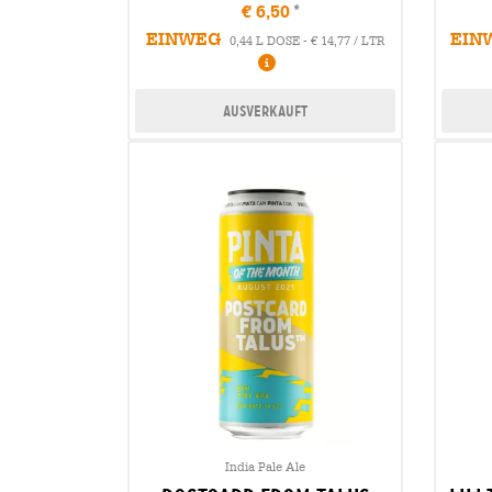
€ 6,50
EINWEG
EIN
0,44 L DOSE - € 14,77 / LTR
Ausverkauft
India Pale Ale