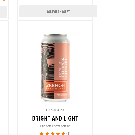
Ausverkauft
UK/US Ales
bright and light
Brehon Brewhouse
(1)
100%