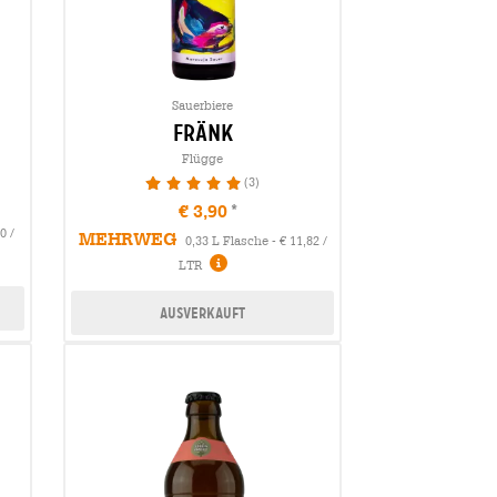
Sauerbiere
fränk
Flügge
(3)
100%
€ 3,90
0 /
MEHRWEG
0,33 L Flasche - € 11,82 /
LTR
Ausverkauft