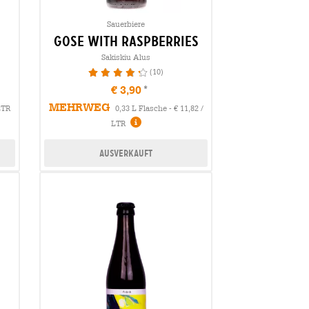
Sauerbiere
gose with raspberries
Sakiskiu Alus
(10)
88%
€ 3,90
MEHRWEG
LTR
0,33 L Flasche - € 11,82 /
LTR
Ausverkauft