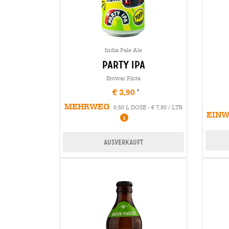
India Pale Ale
party ipa
Browar Pinta
€ 3,90
MEHRWEG
0,50 L DOSE - € 7,80 / LTR
EIN
Ausverkauft