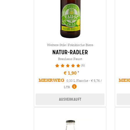
Weitere Stile|Fränkische Biere
natur-radler
Brauhaus Faust
(6)
100%
€ 1,90
MEHRWEG
MEH
0,33 L Flasche - € 5,76 /
LTR
Ausverkauft