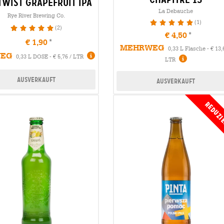
 twist grapefruit ipa
La Debauche
Rye River Brewing Co.
(1)
100%
(2)
100%
€ 4,50
€ 1,90
MEHRWEG
0,33 L Flasche - € 13,
WEG
0,33 L DOSE - € 5,76 / LTR
LTR
Ausverkauft
Ausverkauft
Reduzi