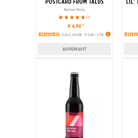
postcard from talus
lil’
Browar Pinta
(2)
100%
€ 4,90
EINWEG
EIN
0,50 L DOSE - € 9,80 / LTR
Ausverkauft