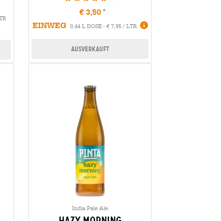
€ 3,50
LTR
EINWEG
0,44 L DOSE - € 7,95 / LTR
Ausverkauft
India Pale Ale
hazy morning