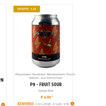
Untappd: 3,62
Weizenbiere|Sauerbiere|Mehrkornbiere|Frucht-,
Kräuter-, und Gewürzbiere
rn
p9 - fruit sour
Garage Beer
€ 4,90
EINWEG
0,33 L DOSE - € 14,85 / LTR