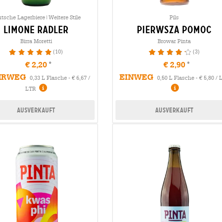
tsche Lagerbiere|Weitere Stile
Pils
limone Radler
pierwsza pomoc
Birra Moretti
Browar Pinta
(10)
(3)
100%
86.67%
€ 2,20
€ 2,90
HRWEG
EINWEG
0,33 L Flasche - € 6,67 /
0,50 L Flasche - € 5,80 / 
LTR
Ausverkauft
Ausverkauft