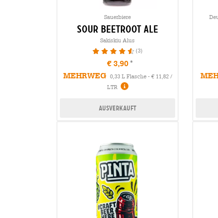
Sauerbiere
Deu
sour beetroot ale
Sakiskiu Alus
(3)
93.33%
€ 3,90
MEHRWEG
ME
0,33 L Flasche - € 11,82 /
LTR
Ausverkauft