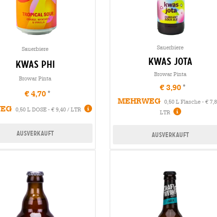
Sauerbiere
Sauerbiere
kwas jota
kwas phi
Browar Pinta
Browar Pinta
€ 3,90
€ 4,70
MEHRWEG
0,50 L Flasche - € 7,8
WEG
0,50 L DOSE - € 9,40 / LTR
LTR
Ausverkauft
Ausverkauft