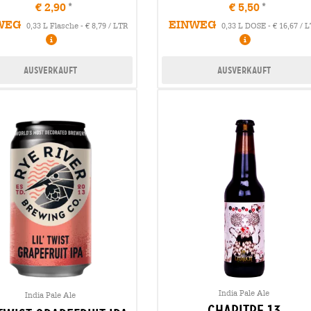
€ 2,90
€ 5,50
WEG
EINWEG
0,33 L Flasche - € 8,79 / LTR
0,33 L DOSE - € 16,67 / 
Ausverkauft
Ausverkauft
India Pale Ale
India Pale Ale
chapitre 13