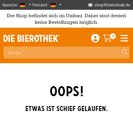
Skip to main content
German
Deutschland
Sprache:
Versand:
shop@bierothek.de
Der Shop befindet sich im Umbau. Daher sind derzeit
keine Bestellungen möglich.
0
Einloggen / An
Warenkor
M
OOPS!
Etwas ist schief gelaufen.